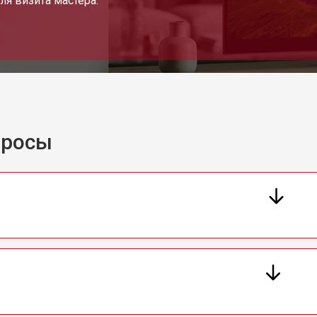
ля визита мастера.
от 110 мин
о
и
от 80 мин
о
просы