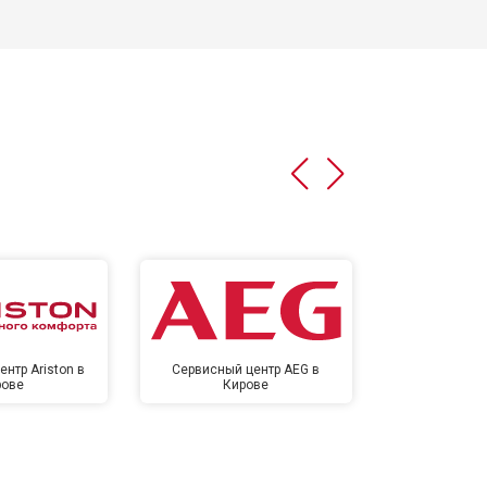
нтр Ariston в
Сервисный центр AEG в
Сервисный цен
рове
Кирове
Ки