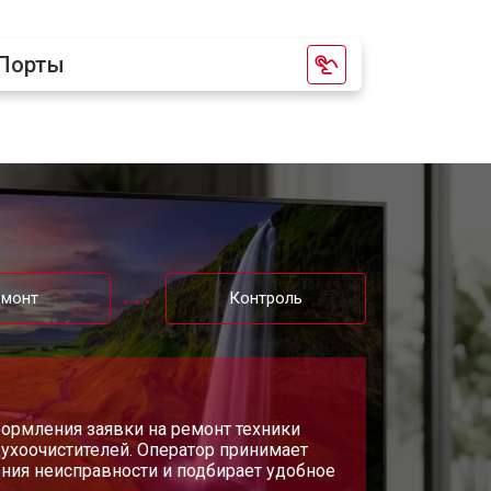
т 2200 ₽
Заказать
Порты
т 2600 ₽
Заказать
т 3500 ₽
Заказать
т 5200 ₽
Заказать
емонт
Контроль
т 3100 ₽
Заказать
т 3700 ₽
Заказать
формления заявки на ремонт техники
ухоочистителей. Оператор принимает
ения неисправности и подбирает удобное
т 5500 ₽
Заказать