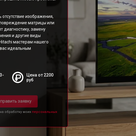
 отсутствие изображения,
, повреждение матрицы или
т диагностику, замену
чения и другие виды
Hitachi мастерам нашего
ь вас идеальным
3-
Цена от 2200
руб
править заявку
 на обработку моих
персональных