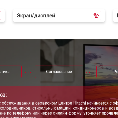
от 50 мин
о
Экран/дисплей
от 80 мин
о
от 70 мин
о
от 130 мин
о
стика
Согласование
Р
от 60 мин
о
ка:
от 100 мин
о
 обслуживания в сервисном центре Hitachi начинается с о
 холодильников, стиральных машин, кондиционеров и возд
ие по телефону или через онлайн-форму, уточняет проявл
от 90 мин
о