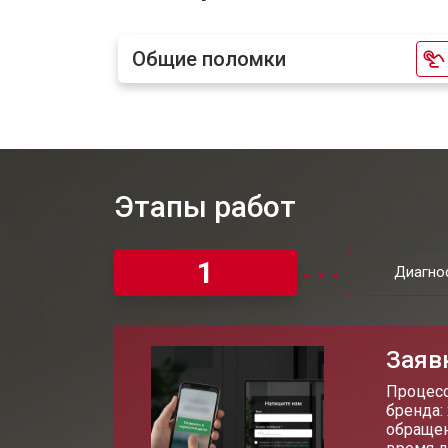
Замена USB порта
Общие поломки
Замена HDMI порта
Замена модуля Wi-Fi
Этапы работ
Замена лампы подсветки
1
Диагно
Ремонт блока управления
Заяв
Замена блока питания
Процесс
бренда:
обращен
Замена матрицы телевизора Hitachi