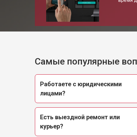
время д
Прошивка телевизора Hitachi
Замена трансформаторов подсветк
Самые популярные во
Работаете с юридическими
лицами?
Есть выездной ремонт или
курьер?