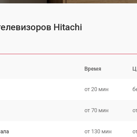
елевизоров Hitachi
Время
Ц
от 20 мин
б
от 70 мин
о
нала
от 130 мин
о