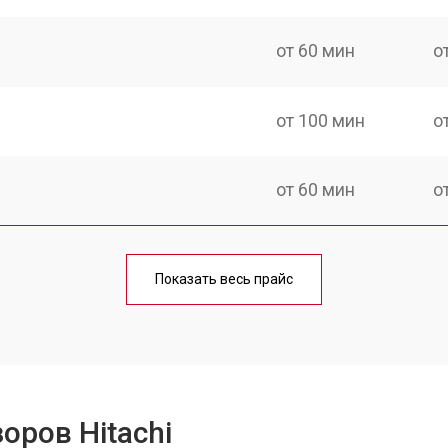
от 60 мин
о
от 100 мин
о
от 60 мин
о
от 90 мин
о
Показать весь прайс
от 70 мин
о
от 80 мин
о
оров Hitachi