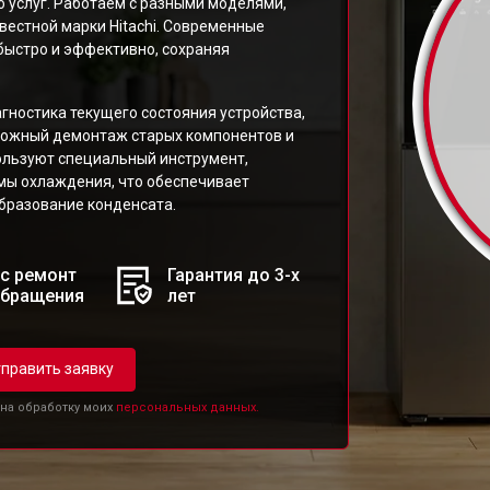
о услуг. Работаем с разными моделями,
естной марки Hitachi. Современные
быстро и эффективно, сохраняя
гностика текущего состояния устройства,
рожный демонтаж старых компонентов и
ользуют специальный инструмент,
мы охлаждения, что обеспечивает
бразование конденсата.
с ремонт
Гарантия до 3-х
обращения
лет
править заявку
 на обработку моих
персональных данных.