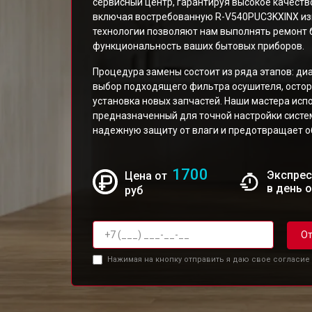
сервисный центр, гарантируя высокое качеств
включая востребованную R-V540PUC3KXINX изв
технологии позволяют нам выполнять ремонт 
функциональность ваших бытовых приборов.
Процедура замены состоит из ряда этапов: диа
выбор подходящего фильтра осушителя, осто
установка новых запчастей. Наши мастера исп
предназначенный для точной настройки систе
надежную защиту от влаги и предотвращает о
1700
Экспрес
Цена от
в день 
руб
От
Нажимая на кнопку отправить я даю свое согласие