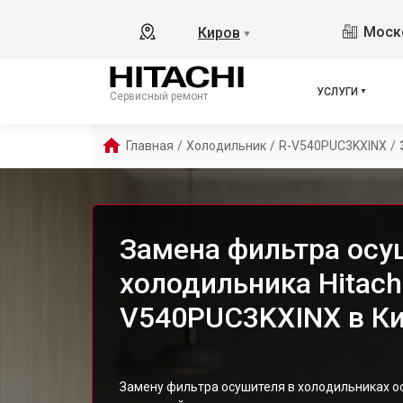
Моско
Киров
▼
УСЛУГИ
Сервисный ремонт
Главная
/
Холодильник
/
R-V540PUC3KXINX
/
Замена фильтра осу
холодильника Hitachi
V540PUC3KXINX в К
Замену фильтра осушителя в холодильниках 