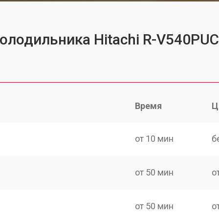
холодильника Hitachi R-V540PU
Время
Ц
от 10 мин
б
от 50 мин
о
от 50 мин
о